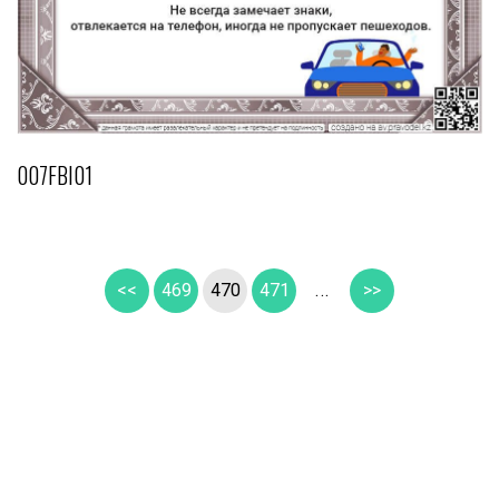
007FBI01
<<
469
470
471
...
>>