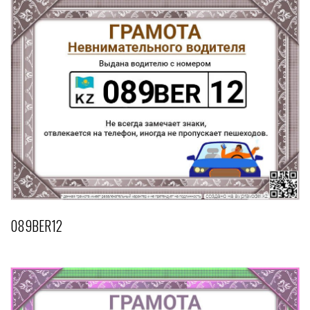
089BER12